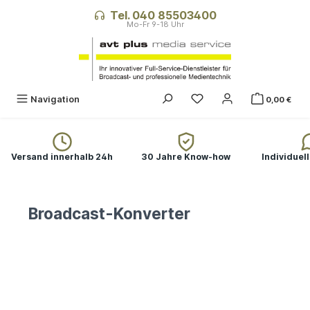
alt springen
Tel. 040 85503400
Du hast 0 Produkte auf
Navigation
0,00 €
Versand innerhalb 24h
30 Jahre Know-how
Individuel
Broadcast-Konverter