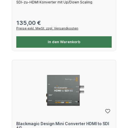
SDI-zu-HDMI Konverter mit Up/Down Scaling
Regulärer Preis:
135,00 €
Preise exkl. MwSt. zzgl. Versandkosten
In den Warenkorb
Blackmagic Design Mini Converter HDMI to SDI
6G