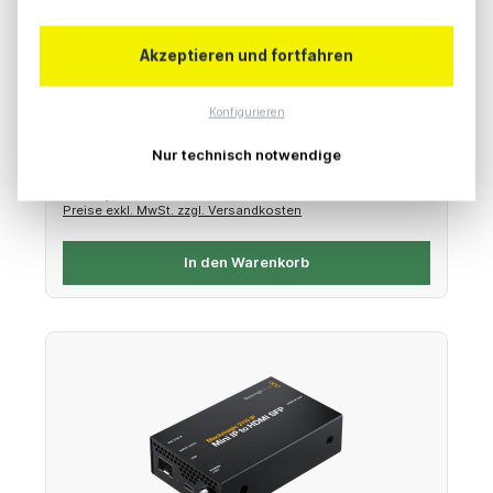
Blackmagic Design 2110 IP Mini IP to HDMI
Akzeptieren und fortfahren
HDMI - SMPTE-2110-Konverter, birektional
Konfigurieren
Nur technisch notwendige
Regulärer Preis:
230,00 €
Preise exkl. MwSt. zzgl. Versandkosten
In den Warenkorb