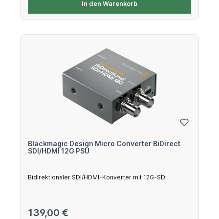
In den Warenkorb
Blackmagic Design Micro Converter BiDirect
SDI/HDMI 12G PSU
Bidirektionaler SDI/HDMI-Konverter mit 12G-SDI
Regulärer Preis:
139,00 €