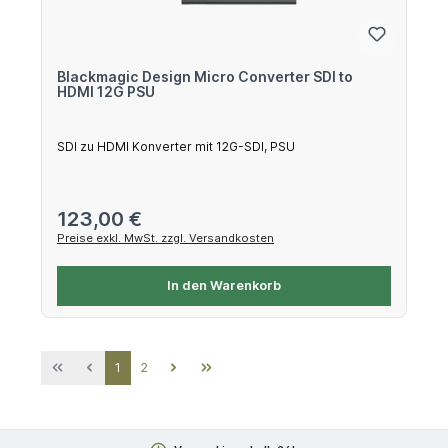
Blackmagic Design Micro Converter SDI to
HDMI 12G PSU
SDI zu HDMI Konverter mit 12G-SDI, PSU
Regulärer Preis:
123,00 €
Preise exkl. MwSt. zzgl. Versandkosten
In den Warenkorb
Seite
Seite
1
2