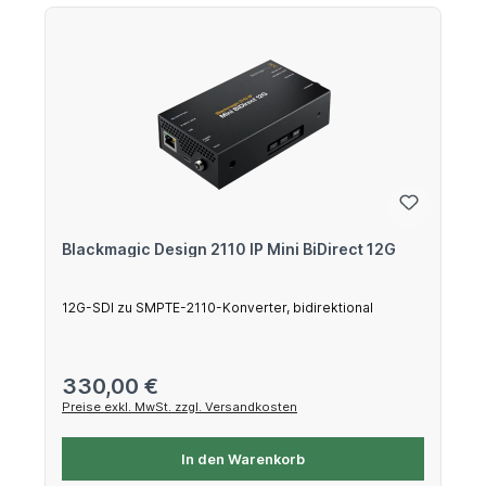
Blackmagic Design 2110 IP Mini BiDirect 12G
12G-SDI zu SMPTE-2110-Konverter, bidirektional
Regulärer Preis:
330,00 €
Preise exkl. MwSt. zzgl. Versandkosten
In den Warenkorb