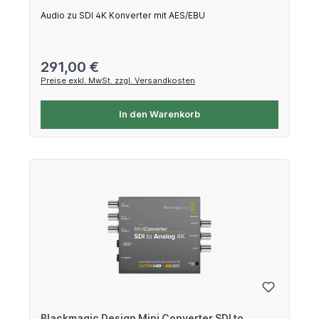
Audio zu SDI 4K Konverter mit AES/EBU
Regulärer Preis:
291,00 €
Preise exkl. MwSt. zzgl. Versandkosten
In den Warenkorb
Blackmagic Design Mini Converter SDI to