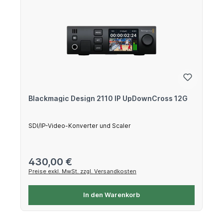
Blackmagic Design 2110 IP UpDownCross 12G
SDI/IP-Video-Konverter und Scaler
Regulärer Preis:
430,00 €
Preise exkl. MwSt. zzgl. Versandkosten
In den Warenkorb