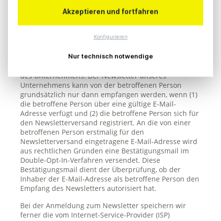
der Bestellung des Newsletters an den für die
Verarbeitung Verantwortlichen übermittelt werden,
Akzeptieren und fortfahren
ergibt sich aus der hierzu verwendeten
Eingabemaske.
Konfigurieren
Die avt plus media service GmbH informiert ihre
Kunden und Geschäftspartner in regelmäßigen
Nur technisch notwendige
Abständen im Wege eines Newsletters über Angebote
des Unternehmens. Der Newsletter unseres
Unternehmens kann von der betroffenen Person
grundsätzlich nur dann empfangen werden, wenn (1)
die betroffene Person über eine gültige E-Mail-
Adresse verfügt und (2) die betroffene Person sich für
den Newsletterversand registriert. An die von einer
betroffenen Person erstmalig für den
Newsletterversand eingetragene E-Mail-Adresse wird
aus rechtlichen Gründen eine Bestätigungsmail im
Double-Opt-In-Verfahren versendet. Diese
Bestätigungsmail dient der Überprüfung, ob der
Inhaber der E-Mail-Adresse als betroffene Person den
Empfang des Newsletters autorisiert hat.
Bei der Anmeldung zum Newsletter speichern wir
ferner die vom Internet-Service-Provider (ISP)