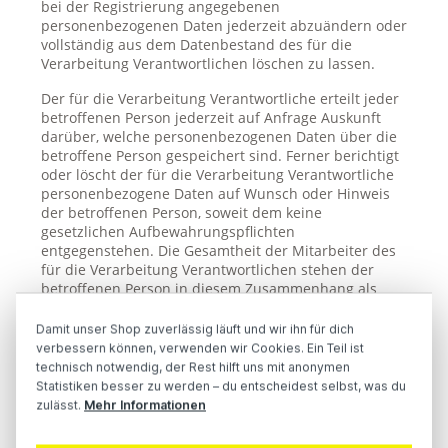
bei der Registrierung angegebenen
personenbezogenen Daten jederzeit abzuändern oder
vollständig aus dem Datenbestand des für die
Verarbeitung Verantwortlichen löschen zu lassen.
Der für die Verarbeitung Verantwortliche erteilt jeder
betroffenen Person jederzeit auf Anfrage Auskunft
darüber, welche personenbezogenen Daten über die
betroffene Person gespeichert sind. Ferner berichtigt
oder löscht der für die Verarbeitung Verantwortliche
personenbezogene Daten auf Wunsch oder Hinweis
der betroffenen Person, soweit dem keine
gesetzlichen Aufbewahrungspflichten
entgegenstehen. Die Gesamtheit der Mitarbeiter des
für die Verarbeitung Verantwortlichen stehen der
betroffenen Person in diesem Zusammenhang als
Ansprechpartner zur Verfügung.
Damit unser Shop zuverlässig läuft und wir ihn für dich
6. Abonnement unseres Newsletters
verbessern können, verwenden wir Cookies. Ein Teil ist
technisch notwendig, der Rest hilft uns mit anonymen
Auf der Internetseite der avt plus media service
Statistiken besser zu werden – du entscheidest selbst, was du
GmbH wird den Benutzern die Möglichkeit
zulässt.
Mehr Informationen
eingeräumt, den Newsletter unseres Unternehmens
zu abonnieren. Welche personenbezogenen Daten bei