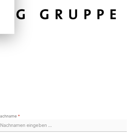
achname
*