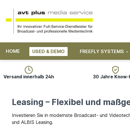
springen
Zur Hauptnavigation springen
HOME
USED & DEMO
FREEFLY SYSTEMS
Versand innerhalb 24h
30 Jahre Know
Leasing – Flexibel und maßg
Investieren Sie in modernste Broadcast- und Videotec
und ALBIS Leasing.