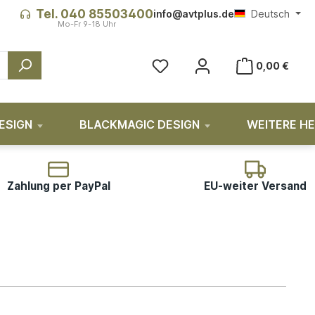
Tel. 040 85503400
info@avtplus.de
Deutsch
Du hast 0 Produkte auf dem Me
0,00 €
ESIGN
BLACKMAGIC DESIGN
WEITERE H
Zahlung per PayPal
EU-weiter Versand