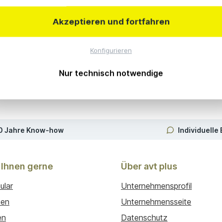
Akzeptieren und fortfahren
treitbeilegung (OS) bereit, die Sie hier finden:
https://ec.europa
Konfigurieren
erfahren vor einer Verbraucherschlichtungsstelle teilzunehmen. Zu
Nur technisch notwendige
7694 Kehl am Rhein,
www.verbraucher-schlichter.de
.
0 Jahre Know-how
Individuelle
 Ihnen gerne
Über avt plus
ular
Unternehmensprofil
ten
Unternehmensseite
en
Datenschutz