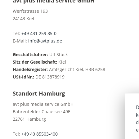
avt plus media service GmbH
Werftstrasse 193
24143 Kiel
Tel:
+49 431 259 85-0
E-Mail:
info@avtplus.de
Geschäftsführer:
Ulf Stück
Sitz der Gesellschaft:
Kiel
Handelsregister:
Amtsgericht Kiel, HRB 6258
USt-IdNr.:
DE 813878919
Standort Hamburg
avt plus media service GmbH
D
Bahrenfelder Chaussee 49E
k
22761 Hamburg
d
e
Tel:
+49 40 85503-400