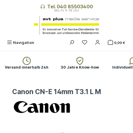
alt springen
Tel. 040 85503400
Navigation
0,00 €
Versand innerhalb 24h
30 Jahre Know-how
Individuel
Canon CN-E 14mm T3.1 L M
Bildergalerie überspringen