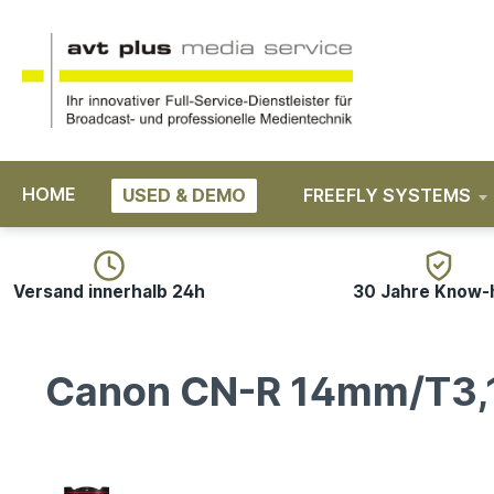
springen
Zur Hauptnavigation springen
HOME
USED & DEMO
FREEFLY SYSTEMS
Versand innerhalb 24h
30 Jahre Know
Canon CN-R 14mm/T3,1 
Bildergalerie überspringen