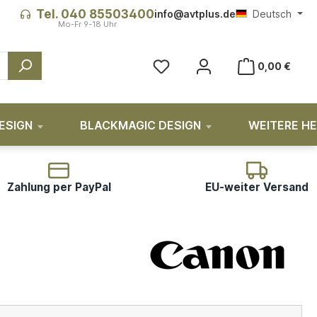
Tel. 040 85503400
info@avtplus.de
Deutsch
0,00 €
ESIGN
BLACKMAGIC DESIGN
WEITERE H
Zahlung per PayPal
EU-weiter Versand