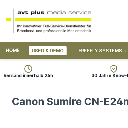
springen
Zur Hauptnavigation springen
HOME
USED & DEMO
FREEFLY SYSTEMS
Versand innerhalb 24h
30 Jahre Know
Canon Sumire CN-E24m
Bildergalerie überspringen