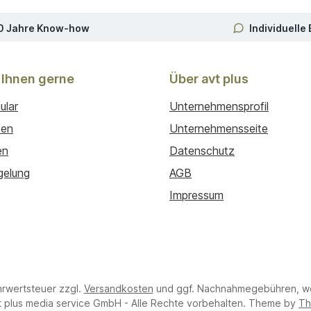
0 Jahre Know-how
Individuelle
 Ihnen gerne
Über avt plus
ular
Unternehmensprofil
ten
Unternehmensseite
en
Datenschutz
gelung
AGB
Impressum
hrwertsteuer zzgl.
Versandkosten
und ggf. Nachnahmegebühren, we
 plus media service GmbH - Alle Rechte vorbehalten. Theme by
Th