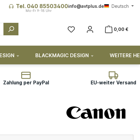
Tel. 040 85503400
info@avtplus.de
Deutsch
0,00 €
ESIGN
BLACKMAGIC DESIGN
WEITERE H
Zahlung per PayPal
EU-weiter Versand