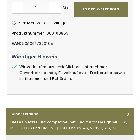
Produkt Anzahl: Gib den gewünschten Wert ein oder benutze die Schaltflächen um die A
Stk.
In den Warenkorb
Zum Merkzettel hinzufügen
Produktnummer:
000100855
EAN:
5060417390106
Wichtiger Hinweis
Wir verkaufen ausschließlich an Unternehmen,
Gewerbetreibende, Einzelkaufleute, Freiberufler sowie
Institutionen und Behörden.
Beschreibung
Dieses Netzteil ist kompatibel mit Decimator Design MD-HX,
MD-CROSS und DMON-QUAD, DMON-4S,6S,12S,16S,16SL.