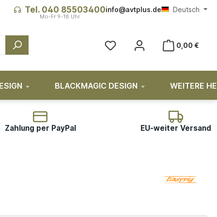
Tel. 040 85503400
info@avtplus.de
Deutsch
0,00 €
ESIGN
BLACKMAGIC DESIGN
WEITERE H
Zahlung per PayPal
EU-weiter Versand