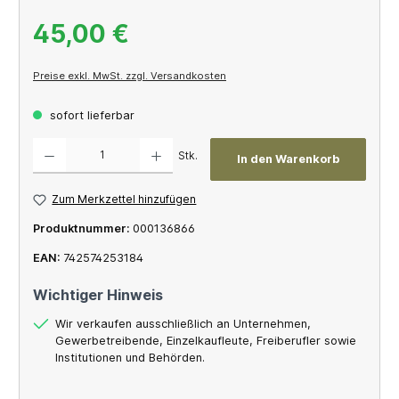
45,00 €
Preise exkl. MwSt. zzgl. Versandkosten
sofort lieferbar
Produkt Anzahl: Gib den gewünschten Wert ein oder benutze die Schaltflächen um die A
Stk.
In den Warenkorb
Zum Merkzettel hinzufügen
Produktnummer:
000136866
EAN:
742574253184
Wichtiger Hinweis
Wir verkaufen ausschließlich an Unternehmen,
Gewerbetreibende, Einzelkaufleute, Freiberufler sowie
Institutionen und Behörden.