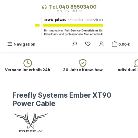
alt springen
Tel. 040 85503400
Navigation
0,00 €
Versand innerhalb 24h
30 Jahre Know-how
Individuel
Freefly Systems Ember XT90
Power Cable