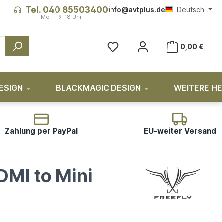
Tel. 040 85503400
info@avtplus.de
Deutsch
0,00 €
ESIGN
BLACKMAGIC DESIGN
WEITERE H
Zahlung per PayPal
EU-weiter Versand
DMI to Mini