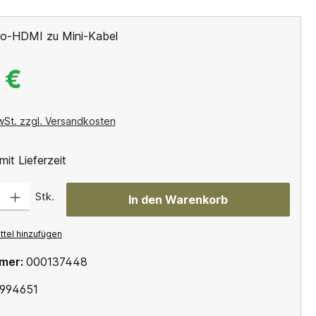
ro-HDMI zu Mini-Kabel
 €
wSt. zzgl. Versandkosten
mit Lieferzeit
Gib den gewünschten Wert ein oder benutze die Schaltflächen um die Anzahl
Stk.
In den Warenkorb
tel hinzufügen
mer:
000137448
994651