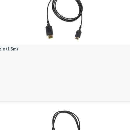
le (1.5m)
In den Warenkorb