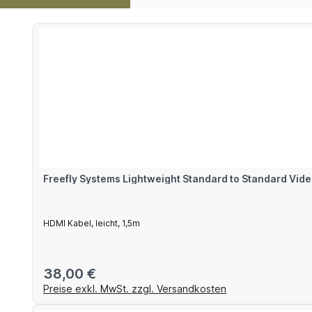
Produktgalerie überspringen
Freefly Systems Lightweight Standard to Standard Vide
HDMI Kabel, leicht, 1,5m
Regulärer Preis:
38,00 €
Preise exkl. MwSt. zzgl. Versandkosten