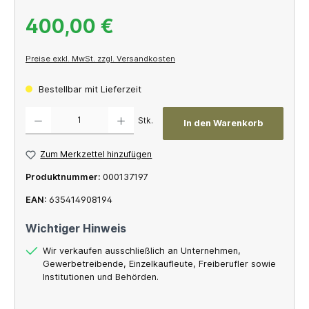
400,00 €
Preise exkl. MwSt. zzgl. Versandkosten
Bestellbar mit Lieferzeit
Produkt Anzahl: Gib den gewünschten Wert ein oder benutze die Schaltflächen um die A
Stk.
In den Warenkorb
Zum Merkzettel hinzufügen
Produktnummer:
000137197
EAN:
635414908194
Wichtiger Hinweis
Wir verkaufen ausschließlich an Unternehmen,
Gewerbetreibende, Einzelkaufleute, Freiberufler sowie
Institutionen und Behörden.