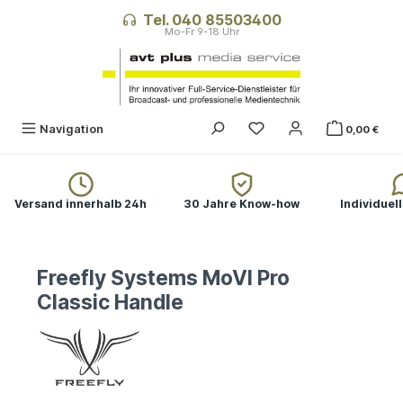
alt springen
Tel. 040 85503400
Navigation
0,00 €
Versand innerhalb 24h
30 Jahre Know-how
Individuel
Freefly Systems MoVI Pro
Classic Handle