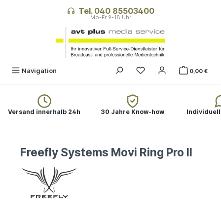
alt springen
Tel. 040 85503400
Navigation
0,00 €
Versand innerhalb 24h
30 Jahre Know-how
Individuel
Freefly Systems Movi Ring Pro II