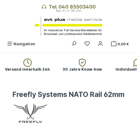
alt springen
Tel. 040 85503400
Navigation
0,00 €
Versand innerhalb 24h
30 Jahre Know-how
Individuel
Freefly Systems NATO Rail 62mm