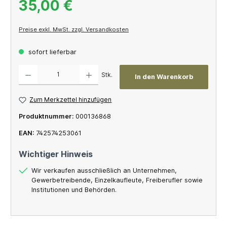
35,00 €
Preise exkl. MwSt. zzgl. Versandkosten
sofort lieferbar
Produkt Anzahl: Gib den gewünschten Wert ein oder benutze die Schaltflächen um die A
Stk.
In den Warenkorb
Zum Merkzettel hinzufügen
Produktnummer:
000136868
EAN:
742574253061
Wichtiger Hinweis
Wir verkaufen ausschließlich an Unternehmen,
Gewerbetreibende, Einzelkaufleute, Freiberufler sowie
Institutionen und Behörden.