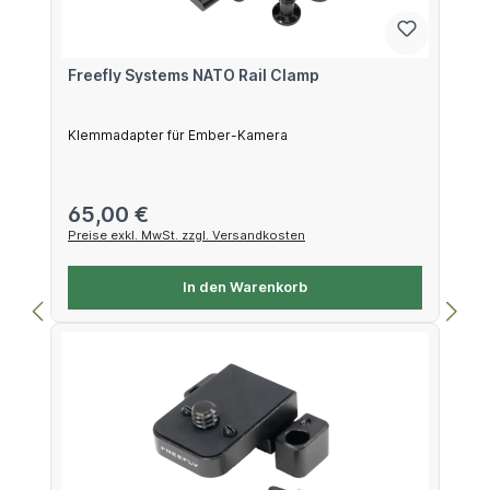
Freefly Systems NATO Rail Clamp
Klemmadapter für Ember-Kamera
Regulärer Preis:
65,00 €
Preise exkl. MwSt. zzgl. Versandkosten
In den Warenkorb