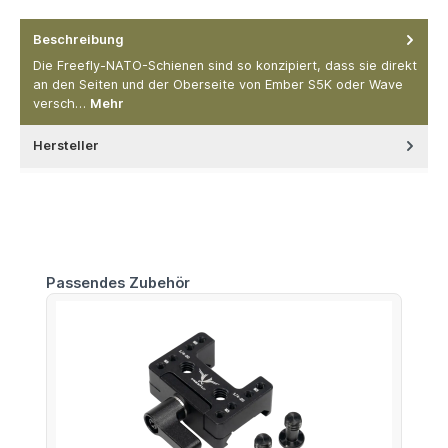
Beschreibung
Die Freefly-NATO-Schienen sind so konzipiert, dass sie direkt
an den Seiten und der Oberseite von Ember S5K oder Wave
versch…
Mehr
Hersteller
Produktgalerie überspringen
Passendes Zubehör