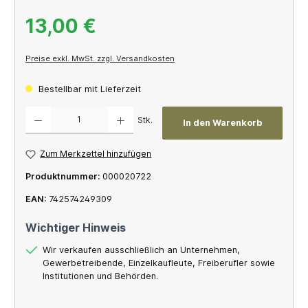
13,00 €
Preise exkl. MwSt. zzgl. Versandkosten
Bestellbar mit Lieferzeit
Produkt Anzahl: Gib den gewünschten Wert ein oder benutze die Schaltflächen um die A
Stk.
In den Warenkorb
Zum Merkzettel hinzufügen
Produktnummer:
000020722
EAN:
742574249309
Wichtiger Hinweis
Wir verkaufen ausschließlich an Unternehmen,
Gewerbetreibende, Einzelkaufleute, Freiberufler sowie
Institutionen und Behörden.