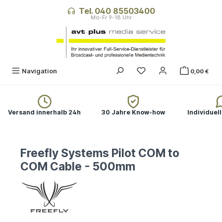
alt springen
Tel. 040 85503400
Navigation
0,00 €
Versand innerhalb 24h
30 Jahre Know-how
Individuel
Freefly Systems Pilot COM to
COM Cable - 500mm