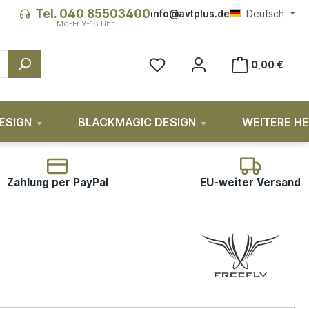
Tel. 040 85503400
info@avtplus.de
Deutsch
0,00 €
ESIGN
BLACKMAGIC DESIGN
WEITERE H
Zahlung per PayPal
EU-weiter Versand