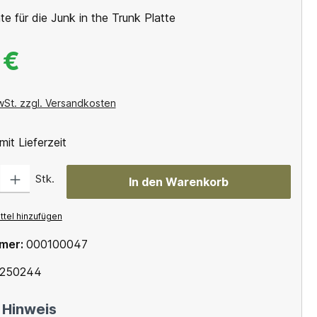
 für die Junk in the Trunk Platte
 €
wSt. zzgl. Versandkosten
mit Lieferzeit
Gib den gewünschten Wert ein oder benutze die Schaltflächen um die Anzahl
Stk.
In den Warenkorb
tel hinzufügen
mer:
000100047
250244
 Hinweis