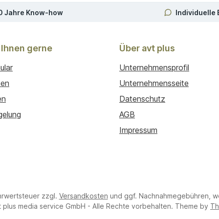
0 Jahre Know-how
Individuelle
 Ihnen gerne
Über avt plus
ular
Unternehmensprofil
ten
Unternehmensseite
en
Datenschutz
gelung
AGB
Impressum
hrwertsteuer zzgl.
Versandkosten
und ggf. Nachnahmegebühren, we
 plus media service GmbH - Alle Rechte vorbehalten. Theme by
Th