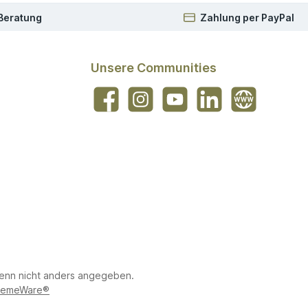
 Beratung
Zahlung per PayPal
Unsere Communities
Facebook
Instagram
YouTube
LinkedIn
Website
nn nicht anders angegeben.
emeWare®