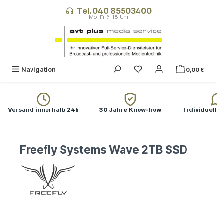
alt springen
Tel. 040 85503400
Navigation
0,00 €
Versand innerhalb 24h
30 Jahre Know-how
Individuel
Freefly Systems Wave 2TB SSD