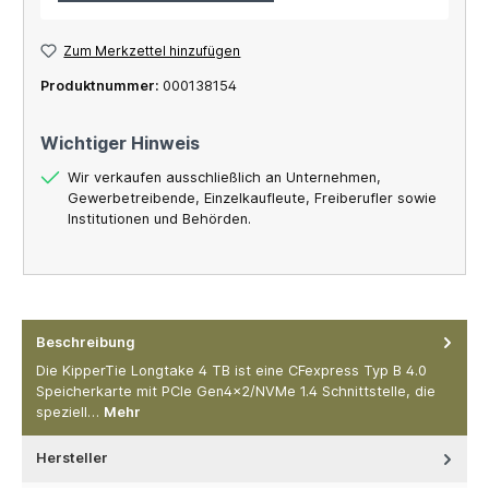
Zum Merkzettel hinzufügen
Produktnummer:
000138154
Wichtiger Hinweis
Wir verkaufen ausschließlich an Unternehmen,
Gewerbetreibende, Einzelkaufleute, Freiberufler sowie
Institutionen und Behörden.
Beschreibung
Die KipperTie Longtake 4 TB ist eine CFexpress Typ B 4.0
Speicherkarte mit PCIe Gen4x2/NVMe 1.4 Schnittstelle, die
speziell…
Mehr
Hersteller