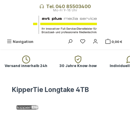
alt springen
Tel. 040 85503400
Navigation
0,00 €
Versand innerhalb 24h
30 Jahre Know-how
Individuel
KipperTie Longtake 4TB