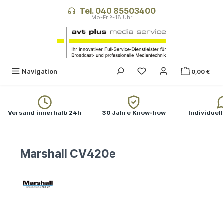
alt springen
Tel. 040 85503400
Navigation
0,00 €
Versand innerhalb 24h
30 Jahre Know-how
Individuel
Marshall CV420e