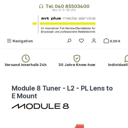
alt springen
Tel. 040 85503400
Navigation
0,00 €
Versand innerhalb 24h
30 Jahre Know-how
Individuel
Module 8 Tuner - L2 - PL Lens to
E Mount
Bildergalerie überspringen