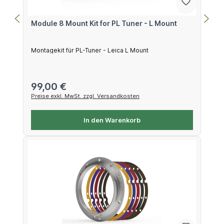
Module 8 Mount Kit for PL Tuner - L Mount
Montagekit für PL-Tuner - Leica L Mount
Regulärer Preis:
99,00 €
Preise exkl. MwSt. zzgl. Versandkosten
In den Warenkorb