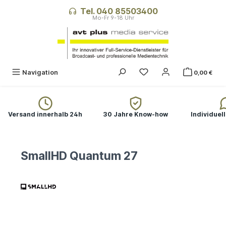
alt springen
Tel. 040 85503400
Navigation
0,00 €
Versand innerhalb 24h
30 Jahre Know-how
Individuel
SmallHD Quantum 27