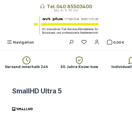
alt springen
Tel. 040 85503400
Navigation
0,00 €
Versand innerhalb 24h
30 Jahre Know-how
Individuel
SmallHD Ultra 5