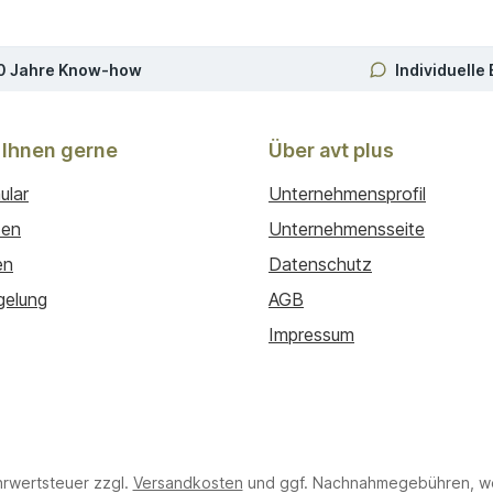
0 Jahre Know-how
Individuelle
 Ihnen gerne
Über avt plus
ular
Unternehmensprofil
ten
Unternehmensseite
en
Datenschutz
gelung
AGB
Impressum
hrwertsteuer zzgl.
Versandkosten
und ggf. Nachnahmegebühren, we