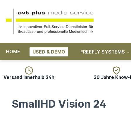
springen
Zur Hauptnavigation springen
HOME
USED & DEMO
FREEFLY SYSTEMS
Versand innerhalb 24h
30 Jahre Know
SmallHD Vision 24