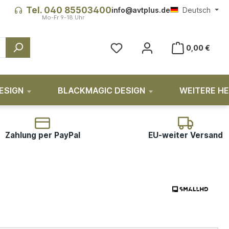
Tel. 040 85503400
info@avtplus.de
Deutsch
0,00 €
ESIGN
BLACKMAGIC DESIGN
WEITERE H
Zahlung per PayPal
EU-weiter Versand