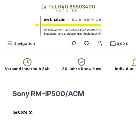
alt springen
Tel. 040 85503400
Navigation
0,00 €
Versand innerhalb 24h
30 Jahre Know-how
Individuel
Sony RM-IP500/ACM