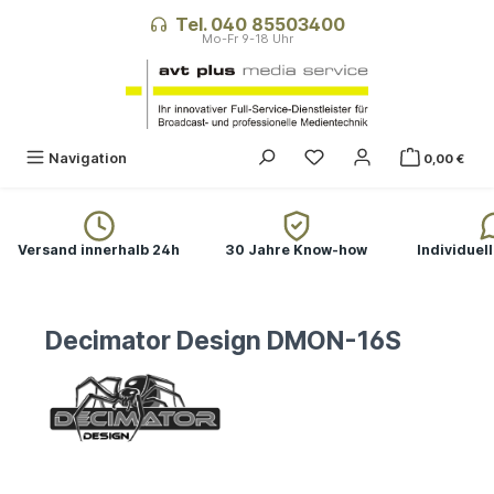
alt springen
Tel. 040 85503400
Navigation
0,00 €
Versand innerhalb 24h
30 Jahre Know-how
Individuel
Decimator Design DMON-16S