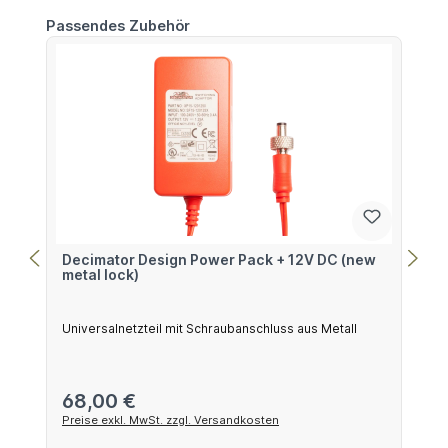
Produktgalerie überspringen
Passendes Zubehör
Decimator Design Power Pack + 12V DC (new
metal lock)
Universalnetzteil mit Schraubanschluss aus Metall
Regulärer Preis:
68,00 €
Preise exkl. MwSt. zzgl. Versandkosten