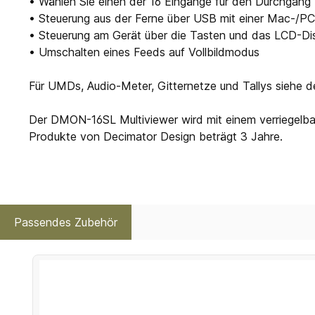
• Wählen Sie einen der 16 Eingänge für den Durchga
• Steuerung aus der Ferne über USB mit einer Mac-/P
• Steuerung am Gerät über die Tasten und das LCD-Di
• Umschalten eines Feeds auf Vollbildmodus
Für UMDs, Audio-Meter, Gitternetze und Tallys siehe
Der DMON-16SL Multiviewer wird mit einem verriegelbar
Produkte von Decimator Design beträgt 3 Jahre.
Passendes Zubehör
Produktgalerie überspringen