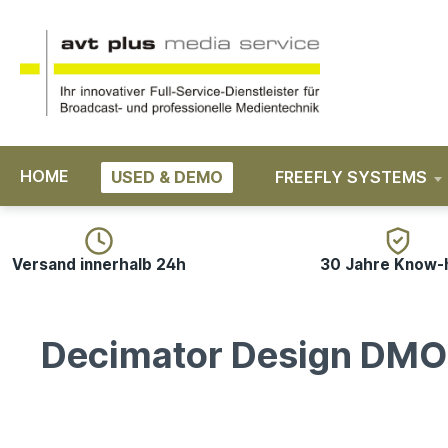
springen
Zur Hauptnavigation springen
HOME
USED & DEMO
FREEFLY SYSTEMS
Versand innerhalb 24h
30 Jahre Know
Decimator Design DM