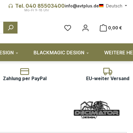
Tel. 040 85503400
info@avtplus.de
Deutsch
0,00 €
ESIGN
BLACKMAGIC DESIGN
WEITERE H
Zahlung per PayPal
EU-weiter Versand