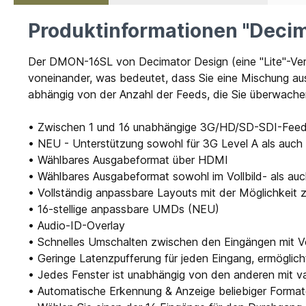
Produktinformationen "Deci
Der DMON-16SL von Decimator Design (eine "Lite"-Versi
voneinander, was bedeutet, dass Sie eine Mischung a
abhängig von der Anzahl der Feeds, die Sie überwach
• Zwischen 1 und 16 unabhängige 3G/HD/SD-SDI-Fee
• NEU - Unterstützung sowohl für 3G Level A als auch
• Wählbares Ausgabeformat über HDMI
• Wählbares Ausgabeformat sowohl im Vollbild- als au
• Vollständig anpassbare Layouts mit der Möglichkeit
• 16-stellige anpassbare UMDs (NEU)
• Audio-ID-Overlay
• Schnelles Umschalten zwischen den Eingängen mit Vol
• Geringe Latenzpufferung für jeden Eingang, ermöglich
• Jedes Fenster ist unabhängig von den anderen mit va
• Automatische Erkennung & Anzeige beliebiger Formate m