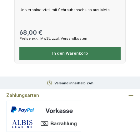
Universalnetzteil mit Schraubanschluss aus Metall
Regulärer Preis:
68,00 €
Preise exkl. MwSt. zzgl. Versandkosten
In den Warenkorb
Versand innerhalb 24h
Zahlungsarten
Benutzerdefiniertes Bild 1