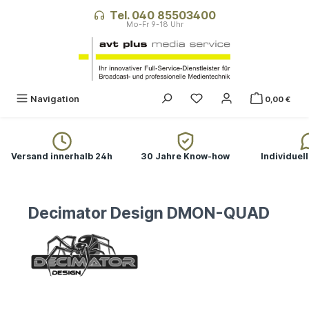
alt springen
Tel. 040 85503400
Navigation
0,00 €
Versand innerhalb 24h
30 Jahre Know-how
Individuel
Decimator Design DMON-QUAD