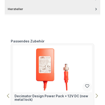
Hersteller
Produktgalerie überspringen
Passendes Zubehör
Decimator Design Power Pack + 12V DC (new
metal lock)