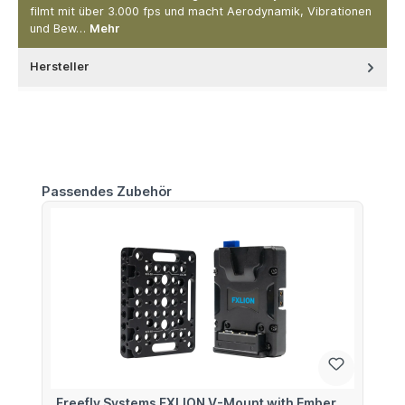
filmt mit über 3.000 fps und macht Aerodynamik, Vibrationen
und Bew…
Mehr
Hersteller
Produktgalerie überspringen
Passendes Zubehör
Freefly Systems FXLION V-Mount with Ember