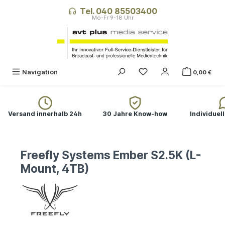
alt springen
Tel. 040 85503400
Navigation
0,00 €
Versand innerhalb 24h
30 Jahre Know-how
Individuel
Freefly Systems Ember S2.5K (L-
Mount, 4TB)