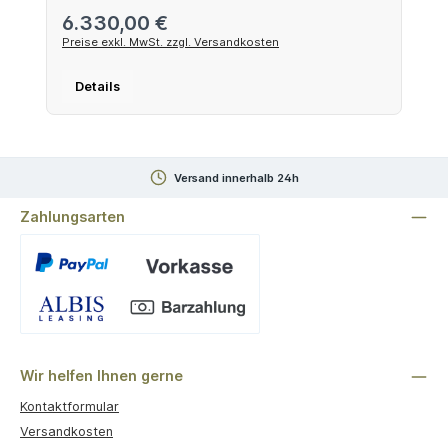
Regulärer Preis:
6.330,00 €
Preise exkl. MwSt. zzgl. Versandkosten
Details
Versand innerhalb 24h
Zahlungsarten
Benutzerdefiniertes Bild 1
Wir helfen Ihnen gerne
Kontaktformular
Versandkosten