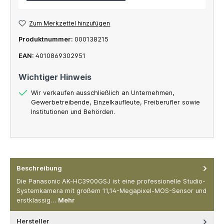
Zum Merkzettel hinzufügen
Produktnummer:
000138215
EAN:
4010869302951
Wichtiger Hinweis
Wir verkaufen ausschließlich an Unternehmen,
Gewerbetreibende, Einzelkaufleute, Freiberufler sowie
Institutionen und Behörden.
Beschreibung
Die Panasonic AK-HC3900GSJ ist eine professionelle Studio-
Systemkamera mit großem 11,14-Megapixel-MOS-Sensor und
erstklassig…
Mehr
Hersteller