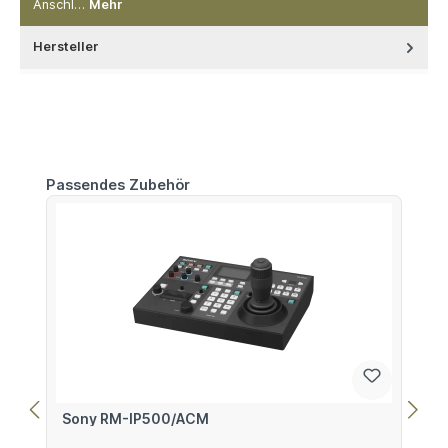
Anschl…
Mehr
Hersteller
Produktgalerie überspringen
Passendes Zubehör
Sony RM-IP500/ACM