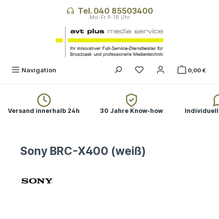
alt springen
Tel. 040 85503400
Navigation
0,00 €
Versand innerhalb 24h
30 Jahre Know-how
Individuel
Sony BRC-X400 (weiß)