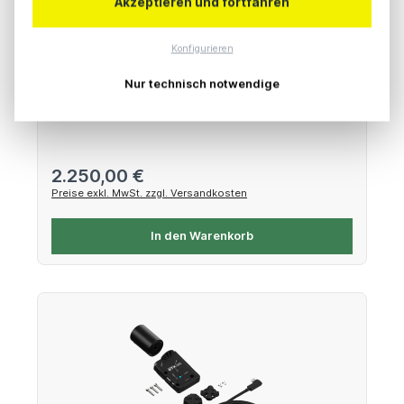
Akzeptieren und fortfahren
Freefly Systems High Endurance pSLC SSD
Konfigurieren
(2.56TB)
Nur technisch notwendige
pSLC-Flash- Speicher Modul für Ember
Regulärer Preis:
2.250,00 €
Preise exkl. MwSt. zzgl. Versandkosten
In den Warenkorb