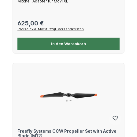
Mitchell Adapter für Movi XL
Regulärer Preis:
625,00 €
Preise exkl. MwSt. zzgl. Versandkosten
In den Warenkorb
Freefly Systems CCW Propeller Set with Active
Blade (M12)