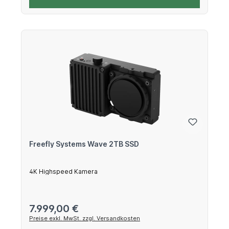
Freefly Systems Wave 2TB SSD
4K Highspeed Kamera
Regulärer Preis:
7.999,00 €
Preise exkl. MwSt. zzgl. Versandkosten