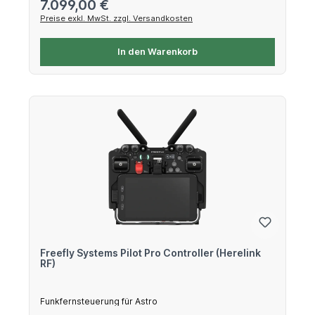
Regulärer Preis:
7.099,00 €
Preise exkl. MwSt. zzgl. Versandkosten
In den Warenkorb
Freefly Systems Pilot Pro Controller (Herelink
RF)
Funkfernsteuerung für Astro