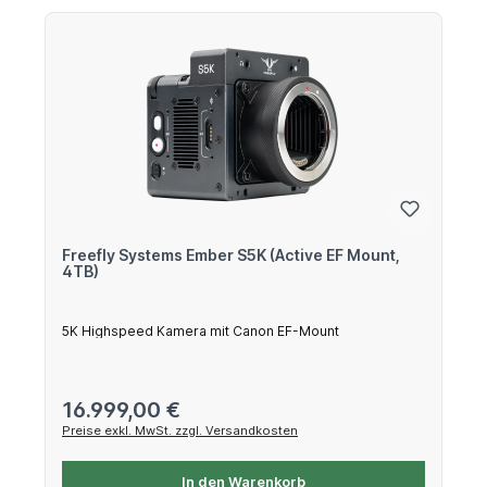
Freefly Systems Ember S5K (Active EF Mount,
4TB)
5K Highspeed Kamera mit Canon EF-Mount
Regulärer Preis:
16.999,00 €
Preise exkl. MwSt. zzgl. Versandkosten
In den Warenkorb