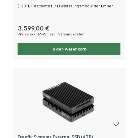
(1.28TB)Festplatte für Erweiterungsmodul der Ember
Regulärer Preis:
3.599,00 €
Preise exkl. MwSt. zzgl. Versandkosten
In den Warenkorb
Freefly Systems External SSD (4TB)