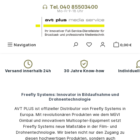
alt springen
Tel. 040 85503400
Du hast 0 Produkte auf
Navigation
0,00 €
Versand innerhalb 24h
30 Jahre Know-how
Individuel
Freefly Systems: Innovator in Bildaufnahme und
Drohnentechnologie
AVT PLUS ist offizieller Distributor von Freefly Systems in
Europa. Mit revolutionären Produkten wie dem MōVI
Gimbal und innovativem Multicopter-Equipment setzt
Freefly Systems neue Maßstäbe in der Film- und
Drohnentechnologie. Wir bieten nicht nur den Zugang zu
diesen hochwertigen Produkten, sondern auch