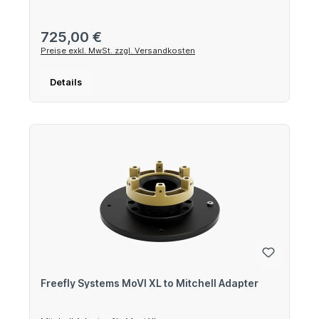
Regulärer Preis:
725,00 €
Preise exkl. MwSt. zzgl. Versandkosten
Details
Freefly Systems MoVI XL to Mitchell Adapter