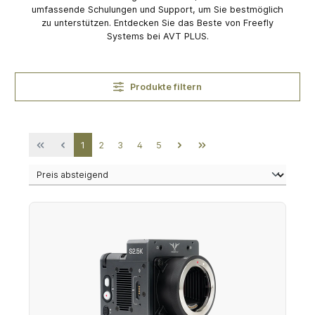
umfassende Schulungen und Support, um Sie bestmöglich
zu unterstützen. Entdecken Sie das Beste von Freefly
Systems bei AVT PLUS.
Produkte filtern
Seite
Seite
Seite
Seite
Seite
1
2
3
4
5