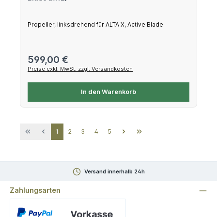
Propeller, linksdrehend für ALTA X, Active Blade
Regulärer Preis:
599,00 €
Preise exkl. MwSt. zzgl. Versandkosten
In den Warenkorb
Seite
Seite
Seite
Seite
Seite
1
2
3
4
5
Versand innerhalb 24h
Zahlungsarten