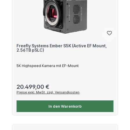
Freefly Systems Ember S5K (Active EF Mount,
2.56TB pSLC)
5K Highspeed Kamera mit EF-Mount
Regulärer Preis:
20.499,00 €
Preise exkl. MwSt. zzgl. Versandkosten
In den Warenkorb