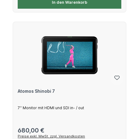
In den Warenkorb
Atomos Shinobi 7
7'' Monitor mit HDMI und SDI in- / out
Regulärer Preis:
680,00 €
Preise exkl. MwSt. zzgl. Versandkosten