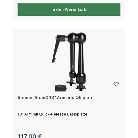
In den Warenkorb
Atomos AtomX 13" Arm and QR plate
13" Arm mit Quick-Release Basisplatte
Regulärer Preis:
117,00 €