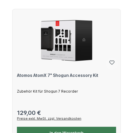
Atomos AtomX 7" Shogun Accessory Kit
Zubehör Kit für Shogun 7 Recorder
Regulärer Preis:
129,00 €
Preise exkl. MwSt. zzgl. Versandkosten
In den Warenkorb