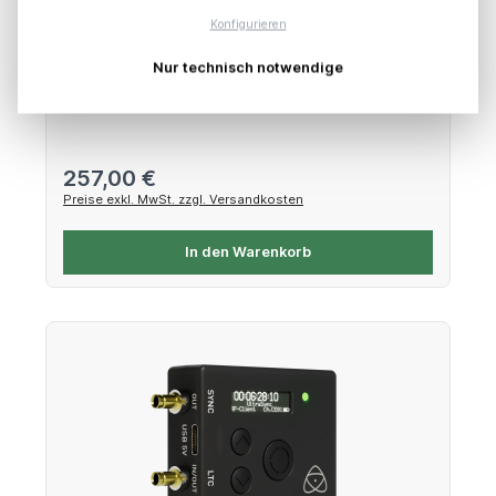
Konfigurieren
Atomos Connect for Ninja V/V+
Nur technisch notwendige
Netzwerk-, Wireless- & SDI-Erweiterung für NINJA V
Regulärer Preis:
257,00 €
Preise exkl. MwSt. zzgl. Versandkosten
In den Warenkorb