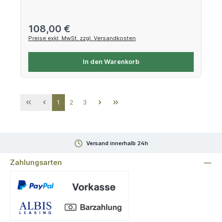
Regulärer Preis:
108,00 €
Preise exkl. MwSt. zzgl. Versandkosten
In den Warenkorb
Seite
Seite
Seite
1
2
3
Versand innerhalb 24h
Zahlungsarten