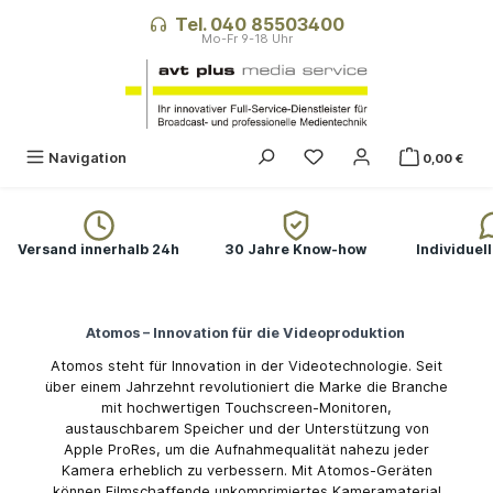
alt springen
Tel. 040 85503400
Du hast 0 Produkte auf
Navigation
0,00 €
Versand innerhalb 24h
30 Jahre Know-how
Individuel
Atomos – Innovation für die Videoproduktion
Atomos steht für Innovation in der Videotechnologie. Seit
über einem Jahrzehnt revolutioniert die Marke die Branche
mit hochwertigen Touchscreen-Monitoren,
austauschbarem Speicher und der Unterstützung von
Apple ProRes, um die Aufnahmequalität nahezu jeder
Kamera erheblich zu verbessern. Mit Atomos-Geräten
können Filmschaffende unkomprimiertes Kameramaterial