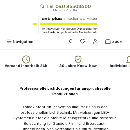
alt springen
Tel. 040 85503400
Du hast 0 Produkte auf
Navigation
0,00 €
Versand innerhalb 24h
30 Jahre Know-how
Individuel
Professionelle Lichtlösungen für anspruchsvolle
Produktionen
Fomex steht für Innovation und Präzision in der
professionellen Lichttechnik. Mit vielseitigen LED-
Systemen bietet die Marke leistungsstarke und farbtreue
Beleuchtung für Studio-, Film- und Broadcast-
Umgebungen. Von Softpanels bis hin zu flexiblen