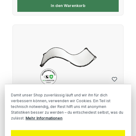
In den Warenkorb
Fomex FL1200
Damit unser Shop zuverlässig läuft und wir ihn für dich
verbessern können, verwenden wir Cookies. Ein Teil ist
technisch notwendig, der Rest hilft uns mit anonymen
120W Bi-Color Flexible LED Matte
Statistiken besser zu werden – du entscheidest selbst, was du
zulässt.
Mehr Informationen
Regulärer Preis:
1.700,00 €