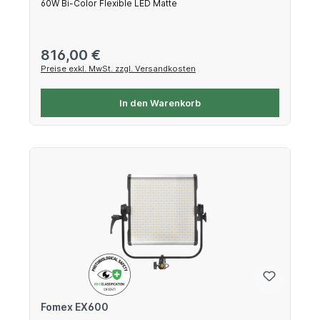
60W Bi-Color Flexible LED Matte
Regulärer Preis:
816,00 €
Preise exkl. MwSt. zzgl. Versandkosten
In den Warenkorb
Fomex EX600