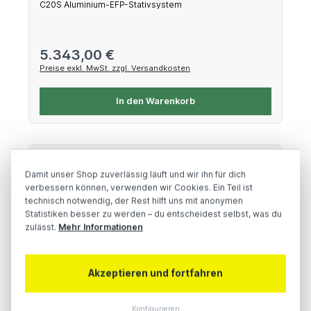
C20S Aluminium-EFP-Stativsystem
Regulärer Preis:
5.343,00 €
Preise exkl. MwSt. zzgl. Versandkosten
In den Warenkorb
Damit unser Shop zuverlässig läuft und wir ihn für dich
verbessern können, verwenden wir Cookies. Ein Teil ist
technisch notwendig, der Rest hilft uns mit anonymen
Statistiken besser zu werden – du entscheidest selbst, was du
zulässt.
Mehr Informationen
Akzeptieren und fortfahren
Cartoni P20 pedestal PTZ
Konfigurieren