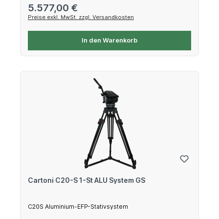
Regulärer Preis:
5.577,00 €
Preise exkl. MwSt. zzgl. Versandkosten
In den Warenkorb
Cartoni C20-S 1-St ALU System GS
C20S Aluminium-EFP-Stativsystem