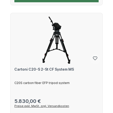
Cartoni C20-S 2-St CF System MS
C20S carbon fiber EFP tripod system
Regulärer Preis:
5.830,00 €
Preise exkl. MwSt. zzgl. Versandkosten