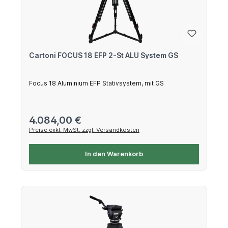
Cartoni FOCUS 18 EFP 2-St ALU System GS
Focus 18 Aluminium EFP Stativsystem, mit GS
Regulärer Preis:
4.084,00 €
Preise exkl. MwSt. zzgl. Versandkosten
In den Warenkorb