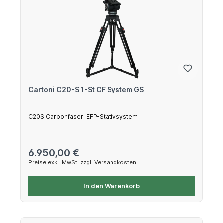
Cartoni C20-S 1-St CF System GS
C20S Carbonfaser-EFP-Stativsystem
Regulärer Preis:
6.950,00 €
Preise exkl. MwSt. zzgl. Versandkosten
In den Warenkorb