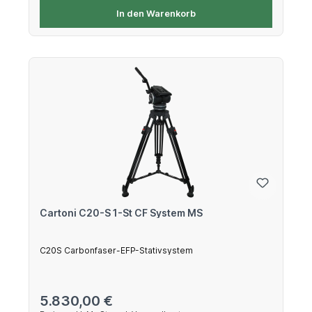
In den Warenkorb
Cartoni C20-S 1-St CF System MS
C20S Carbonfaser-EFP-Stativsystem
Regulärer Preis:
5.830,00 €