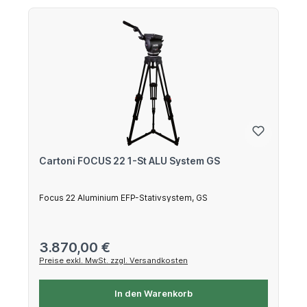
Cartoni FOCUS 22 1-St ALU System GS
Focus 22 Aluminium EFP-Stativsystem, GS
Regulärer Preis:
3.870,00 €
Preise exkl. MwSt. zzgl. Versandkosten
In den Warenkorb