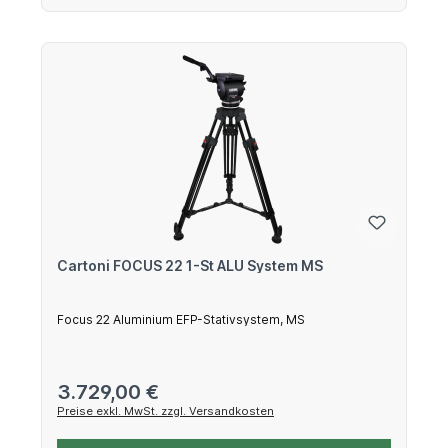
Cartoni FOCUS 22 1-St ALU System MS
Focus 22 Aluminium EFP-Stativsystem, MS
Regulärer Preis:
3.729,00 €
Preise exkl. MwSt. zzgl. Versandkosten