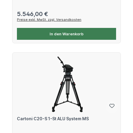
Regulärer Preis:
5.546,00 €
Preise exkl. MwSt. zzgl. Versandkosten
In den Warenkorb
Cartoni C20-S 1-St ALU System MS