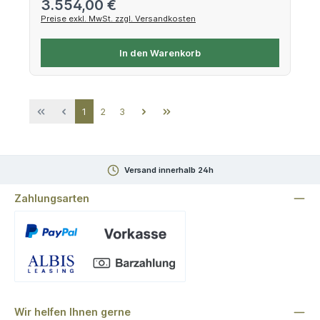
Regulärer Preis:
3.554,00 €
Preise exkl. MwSt. zzgl. Versandkosten
In den Warenkorb
Seite
Seite
Seite
1
2
3
Versand innerhalb 24h
Zahlungsarten
Benutzerdefiniertes Bild 1
Wir helfen Ihnen gerne