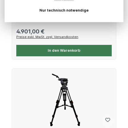
Nur technisch notwendige
Zweistufiges pneumatisches Pedestal
Regulärer Preis:
4.901,00 €
Preise exkl. MwSt. zzgl. Versandkosten
In den Warenkorb