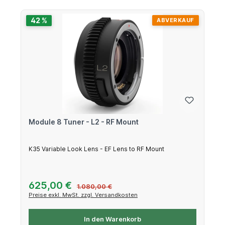
42 %
ABVERKAUF
Module 8 Tuner - L2 - RF Mount
K35 Variable Look Lens - EF Lens to RF Mount
Verkaufspreis:
625,00 €
Regulärer Preis:
1.080,00 €
Preise exkl. MwSt. zzgl. Versandkosten
In den Warenkorb