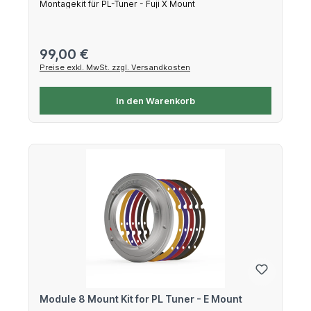
Montagekit für PL-Tuner - Fuji X Mount
Regulärer Preis:
99,00 €
Preise exkl. MwSt. zzgl. Versandkosten
In den Warenkorb
Module 8 Mount Kit for PL Tuner - E Mount