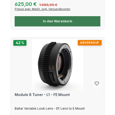
Verkaufspreis:
625,00 €
Regulärer Preis:
1.080,00 €
Preise exkl. MwSt. zzgl. Versandkosten
In den Warenkorb
42 %
ABVERKAUF
Module 8 Tuner - L1 - FE Mount
Baltar Variable Look Lens - EF Lens to E Mount