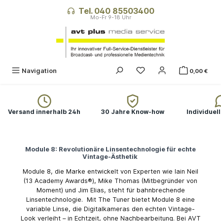
alt springen
Tel. 040 85503400
Du hast 0 Produkte auf
Navigation
0,00 €
Versand innerhalb 24h
30 Jahre Know-how
Individuel
Module 8: Revolutionäre Linsentechnologie für echte
Vintage-Ästhetik
Module 8, die Marke entwickelt von Experten wie Iain Neil
(13 Academy Awards®), Mike Thomas (Mitbegründer von
Moment) und Jim Elias, steht für bahnbrechende
Linsentechnologie. Mit The Tuner bietet Module 8 eine
variable Linse, die Digitalkameras den echten Vintage-
Look verleiht – in Echtzeit, ohne Nachbearbeitung. Bei AVT