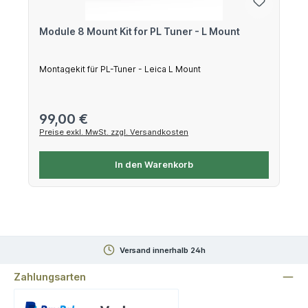
Module 8 Mount Kit for PL Tuner - L Mount
Montagekit für PL-Tuner - Leica L Mount
Regulärer Preis:
99,00 €
Preise exkl. MwSt. zzgl. Versandkosten
In den Warenkorb
Versand innerhalb 24h
Zahlungsarten