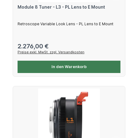
Module 8 Tuner - L3 - PL Lens to E Mount
Retroscope Variable Look Lens - PL Lens to E Mount
Regulärer Preis:
2.276,00 €
Preise exkl. MwSt. zzgl. Versandkosten
In den Warenkorb