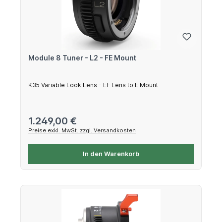
Module 8 Tuner - L2 - FE Mount
K35 Variable Look Lens - EF Lens to E Mount
Regulärer Preis:
1.249,00 €
Preise exkl. MwSt. zzgl. Versandkosten
In den Warenkorb