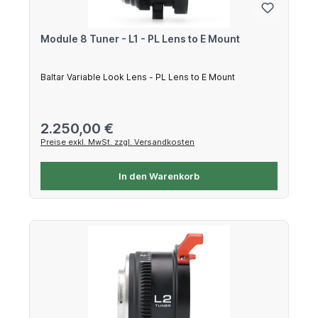
Module 8 Tuner - L1 - PL Lens to E Mount
Baltar Variable Look Lens - PL Lens to E Mount
Regulärer Preis:
2.250,00 €
Preise exkl. MwSt. zzgl. Versandkosten
In den Warenkorb