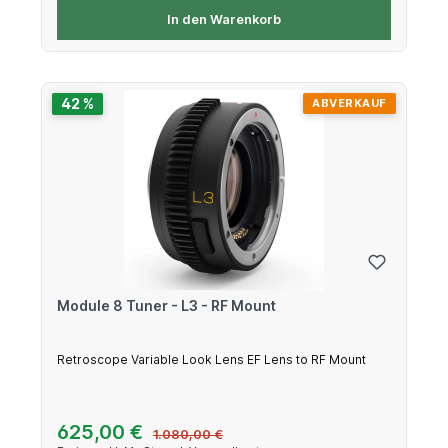
In den Warenkorb
42 %
ABVERKAUF
Module 8 Tuner - L3 - RF Mount
Retroscope Variable Look Lens EF Lens to RF Mount
Verkaufspreis:
625,00 €
Regulärer Preis:
1.080,00 €