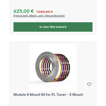
Verkaufspreis:
625,00 €
Regulärer Preis:
1.080,00 €
Preise exkl. MwSt. zzgl. Versandkosten
In den Warenkorb
Module 8 Mount Kit for PL Tuner - X Mount