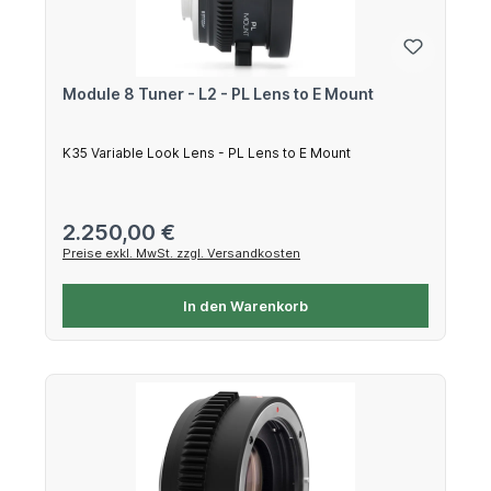
Module 8 Tuner - L2 - PL Lens to E Mount
K35 Variable Look Lens - PL Lens to E Mount
Regulärer Preis:
2.250,00 €
Preise exkl. MwSt. zzgl. Versandkosten
In den Warenkorb