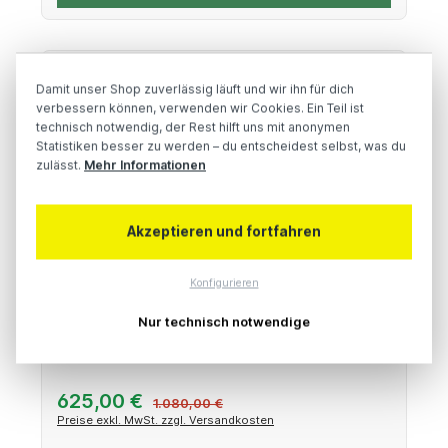
42 %
ABVERKAUF
Damit unser Shop zuverlässig läuft und wir ihn für dich
verbessern können, verwenden wir Cookies. Ein Teil ist
technisch notwendig, der Rest hilft uns mit anonymen
Statistiken besser zu werden – du entscheidest selbst, was du
zulässt.
Mehr Informationen
Akzeptieren und fortfahren
Module 8 Tuner - L3 - FE Mount
Konfigurieren
Nur technisch notwendige
Retroscope Variable Look Lens - EF Lens to E Mount
Verkaufspreis:
625,00 €
Regulärer Preis:
1.080,00 €
Preise exkl. MwSt. zzgl. Versandkosten